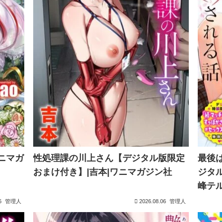
ワニマガ
性処理課の川上さん【デジタル版限定
最後
おまけ付き】|吉本|ワニマガジン社
ジタル
峰テ
6
管理人
2026.08.06
管理人