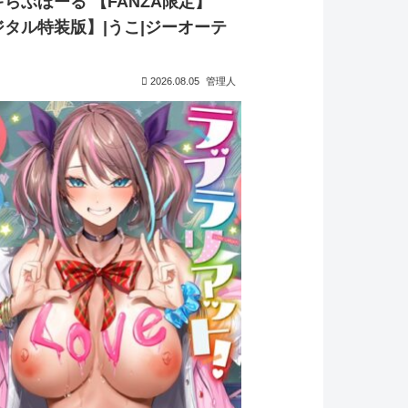
らぶほーる 【FANZA限定】
ジタル特装版】|うこ|ジーオーテ
2026.08.05
管理人