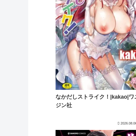
なかだしストライク！|kakao|
ジン社
2026.08.0