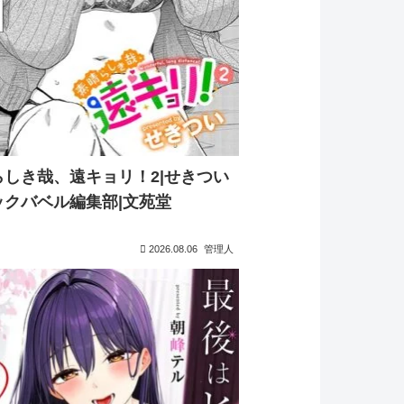
らしき哉、遠キョリ！2|せきつい
ックバベル編集部|文苑堂
2026.08.06
管理人