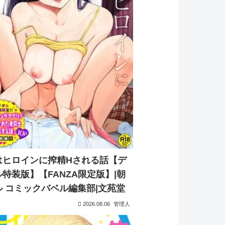
はヒロインに搾精Hされる話【デ
特装版】【FANZA限定版】|朝
ル コミックバベル編集部|文苑堂
2026.08.06
管理人