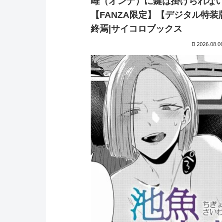
雌（オンナ）に鍵は掛けられな
【FANZA限定】【デジタル特装
終焉|サイコロブックス
2026.08.0