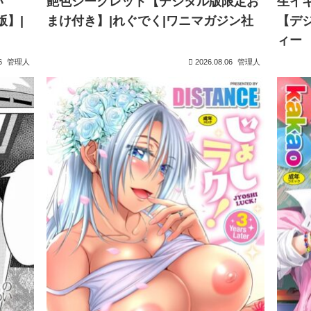
い
艶色シークレット【デジタル版限定お
生イキ
版】|
まけ付き】|れぐでく|ワニマガジン社
【デ
ィー
6
管理人
2026.08.06
管理人