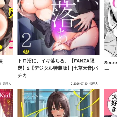
トロ沼に、イキ落ちる。【FANZA限
装
Sec
定】2【デジタル特装版】|七草天音|パ
ー
チカ
3
管理人
2026.07.30
管理人