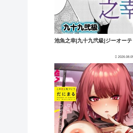
池魚之幸|九十九弐級|ジーオーテ
2026.08.0