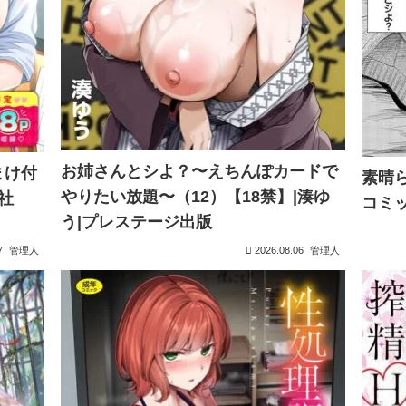
お姉さんとシよ？〜えちんぽカードで
まけ付
素晴
やりたい放題〜（12）【18禁】|湊ゆ
社
コミ
う|プレステージ出版
7
管理人
2026.08.06
管理人