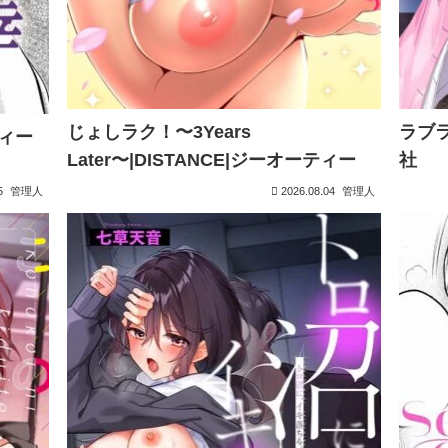
じょしラク！〜3Years
ラブラ
ィー
Later〜|DISTANCE|ジーオーティー
社
5
管理人
2026.08.04
管理人