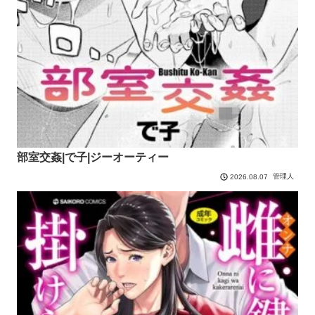
部室交姦|で子|ジーオーティー
管理人
2026.08.07