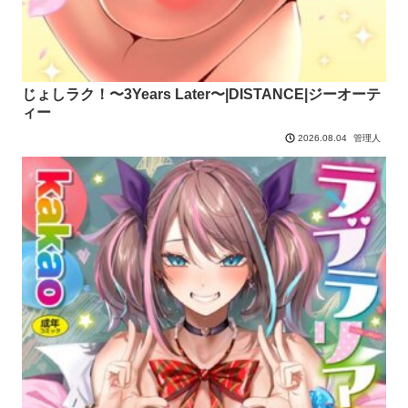
じょしラク！〜3Years Later〜|DISTANCE|ジーオーテ
ィー
管理人
2026.08.04