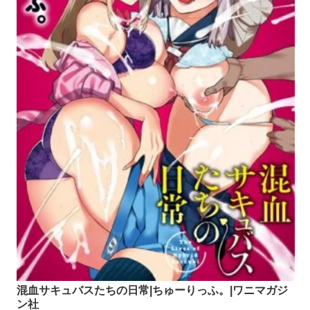
混血サキュバスたちの日常|ちゅーりっふ。|ワニマガジ
ン社