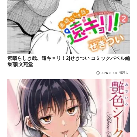
素晴らしき哉、遠キョリ！2|せきつい コミックバベル編
集部|文苑堂
管理人
2026.08.06